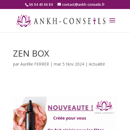
06 04 40 66 84
contact@ankh-conseils.fr
ZEN BOX
par
Aurélie FERRER
|
mar 5 Nov 2024
|
Actualité